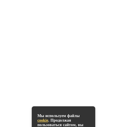
Офисная мебель
Кресла и стулья
Мебель для персонала
Мебель для руководителя
Сейфы
О нас
О нас
Контакты
Реквизиты
Блог
Помощь
Карта сайта
Политика конфиденциальности
Контакты
Почта: stol-kreslo@mail.ru
Тел: +7 (383) 322-26-32
Адрес: г. Новосибирск,
Мы используем файлы
ул. Оловозаводская , 47/8
cookie
. Продолжая
ПЕРВЫЙ СКЛАД
Запланировали обновить мебель в офисе.
пользоваться сайтом, вы